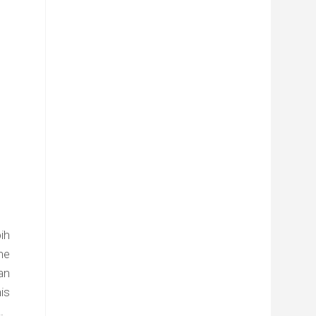
ih
ne
an
is
.