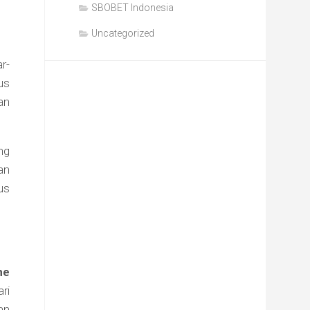
SBOBET Indonesia
Uncategorized
r-
us
an
ng
an
us
ne
ri
an