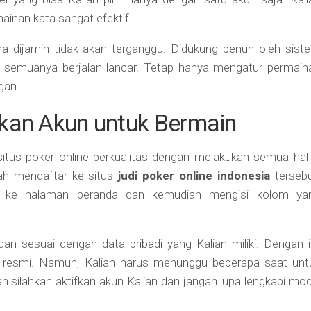
ainan kata sangat efektif.
a dijamin tidak akan terganggu. Didukung penuh oleh sist
n semuanya berjalan lancar. Tetap hanya mengatur permain
gan.
kan Akun untuk Bermain
itus poker online berkualitas dengan melakukan semua hal 
lah mendaftar ke situs
judi poker online indonesia
tersebu
ke halaman beranda dan kemudian mengisi kolom ya
dan sesuai dengan data pribadi yang Kalian miliki. Dengan in
an resmi. Namun, Kalian harus menunggu beberapa saat unt
h silahkan aktifkan akun Kalian dan jangan lupa lengkapi mod