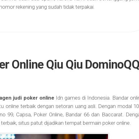
omor rekening yang sudah tidak terpakai.
ker Online Qiu Qiu DominoQ
agen judi poker online
Idn games di Indonesia. Bandar onli
tu online terbaik dengan setoran uang asli. Dengan modal 10
no 99, Capsa, Poker Online, Bandar 66 dan Baccarat. Deng
erbaik, situs patut dijadikan tempat bermain poker online.