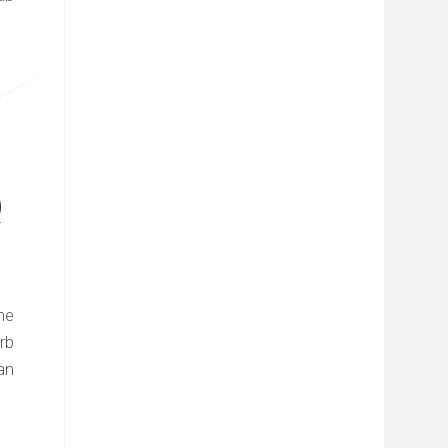
Q
ne
rb
an