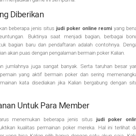
ng Diberikan
kan beberapa jenis situs
judi poker online resmi
yang bena
untungan. Buktinya saat menjadi bagian, berbagai bon
ntuk bagian baru dan pendaftaran adalah contohnya. Deng
lian akan puas dengan pengalaman bermain poker Kalian.
an jumlahnya juga sangat banyak. Serta taruhan besar ya
 pemain yang aktif bermain poker dan sering memenangk
rmainan kata disediakan jika Kalian bergabung dengan sit
nan Untuk Para Member
harus menemukan beberapa jenis situs
judi poker onli
ikan kualitas permainan poker mereka. Hal ini terlihat da
r yang bisa Kalian pilih hanya dengan satu akun saja. Kali