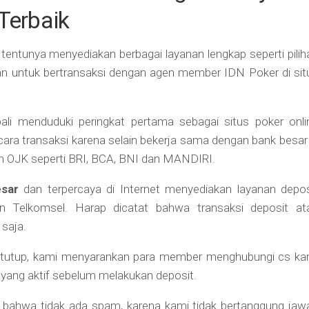
Terbaik
 tentunya menyediakan berbagai layanan lengkap seperti pilih
untuk bertransaksi dengan agen member IDN Poker di sit
li menduduki peringkat pertama sebagai situs poker onli
 cara transaksi karena selain bekerja sama dengan bank besar 
eh OJK seperti BRI, BCA, BNI dan MANDIRI.
esar
dan terpercaya di Internet menyediakan layanan depos
n Telkomsel. Harap dicatat bahwa transaksi deposit at
 saja.
ak tutup, kami menyarankan para member menghubungi cs ka
yang aktif sebelum melakukan deposit.
i bahwa tidak ada spam, karena kami tidak bertanggung jaw