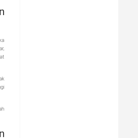
n
ka
r,
at
ak
gi
ah
.
n