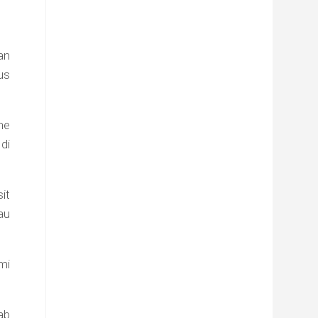
an
us
ne
di
it
au
mi
ab