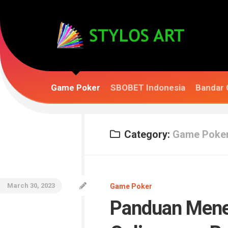
Skip
to
content
Game Poker
SBOBET Indonesia
Bandar 
Category:
Game Poke
March 30, 2023
Game Poker
Panduan Mene