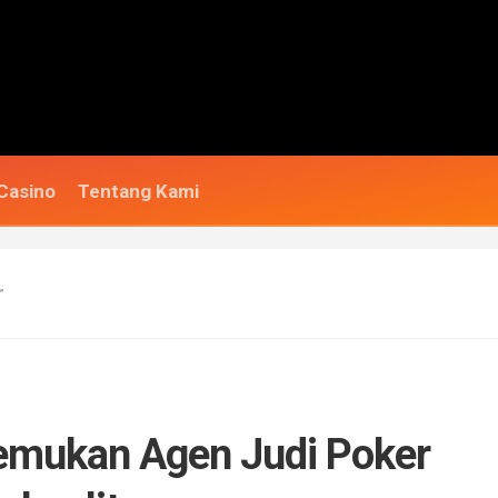
Casino
Tentang Kami
r
mukan Agen Judi Poker