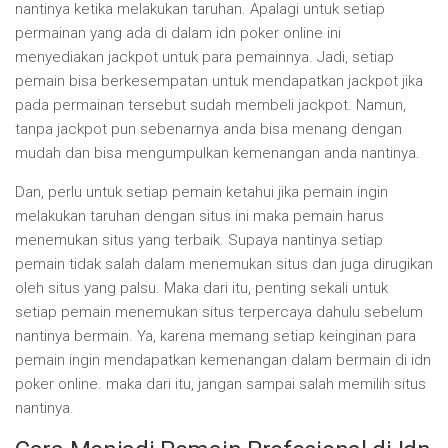
nantinya ketika melakukan taruhan. Apalagi untuk setiap
permainan yang ada di dalam idn poker online ini
menyediakan jackpot untuk para pemainnya. Jadi, setiap
pemain bisa berkesempatan untuk mendapatkan jackpot jika
pada permainan tersebut sudah membeli jackpot. Namun,
tanpa jackpot pun sebenarnya anda bisa menang dengan
mudah dan bisa mengumpulkan kemenangan anda nantinya.
Dan, perlu untuk setiap pemain ketahui jika pemain ingin
melakukan taruhan dengan situs ini maka pemain harus
menemukan situs yang terbaik. Supaya nantinya setiap
pemain tidak salah dalam menemukan situs dan juga dirugikan
oleh situs yang palsu. Maka dari itu, penting sekali untuk
setiap pemain menemukan situs terpercaya dahulu sebelum
nantinya bermain. Ya, karena memang setiap keinginan para
pemain ingin mendapatkan kemenangan dalam bermain di idn
poker online. maka dari itu, jangan sampai salah memilih situs
nantinya.