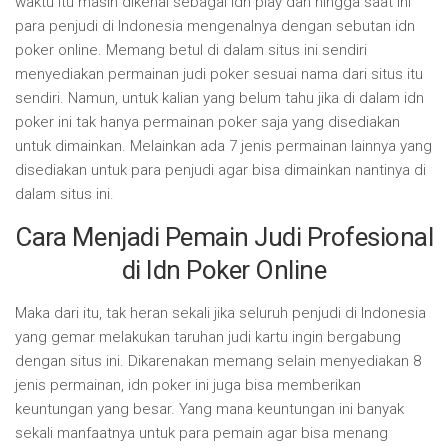
waktu itu masih dikenal sebagai idn play dan hingga saat ini
para penjudi di Indonesia mengenalnya dengan sebutan idn
poker online. Memang betul di dalam situs ini sendiri
menyediakan permainan judi poker sesuai nama dari situs itu
sendiri. Namun, untuk kalian yang belum tahu jika di dalam idn
poker ini tak hanya permainan poker saja yang disediakan
untuk dimainkan. Melainkan ada 7 jenis permainan lainnya yang
disediakan untuk para penjudi agar bisa dimainkan nantinya di
dalam situs ini.
Cara Menjadi Pemain Judi Profesional
di Idn Poker Online
Maka dari itu, tak heran sekali jika seluruh penjudi di Indonesia
yang gemar melakukan taruhan judi kartu ingin bergabung
dengan situs ini. Dikarenakan memang selain menyediakan 8
jenis permainan, idn poker ini juga bisa memberikan
keuntungan yang besar. Yang mana keuntungan ini banyak
sekali manfaatnya untuk para pemain agar bisa menang