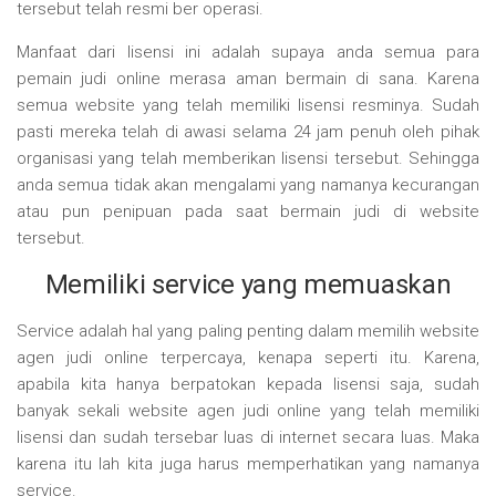
tersebut telah resmi ber operasi.
Manfaat dari lisensi ini adalah supaya anda semua para
pemain judi online merasa aman bermain di sana. Karena
semua website yang telah memiliki lisensi resminya. Sudah
pasti mereka telah di awasi selama 24 jam penuh oleh pihak
organisasi yang telah memberikan lisensi tersebut. Sehingga
anda semua tidak akan mengalami yang namanya kecurangan
atau pun penipuan pada saat bermain judi di website
tersebut.
Memiliki service yang memuaskan
Service adalah hal yang paling penting dalam memilih website
agen judi online terpercaya, kenapa seperti itu. Karena,
apabila kita hanya berpatokan kepada lisensi saja, sudah
banyak sekali website agen judi online yang telah memiliki
lisensi dan sudah tersebar luas di internet secara luas. Maka
karena itu lah kita juga harus memperhatikan yang namanya
service.