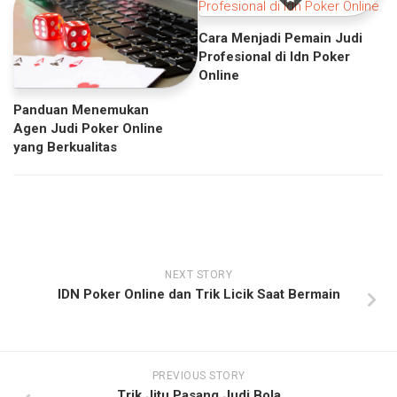
Cara Menjadi Pemain Judi
Profesional di Idn Poker
Online
Panduan Menemukan
Agen Judi Poker Online
yang Berkualitas
NEXT STORY
IDN Poker Online dan Trik Licik Saat Bermain
PREVIOUS STORY
Trik Jitu Pasang Judi Bola