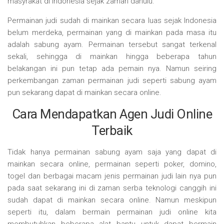
masyrakat di Indonesia sejak zaman dahulu.
Permainan judi sudah di mainkan secara luas sejak Indonesia
belum merdeka, permainan yang di mainkan pada masa itu
adalah sabung ayam. Permainan tersebut sangat terkenal
sekali, sehingga di mainkan hingga beberapa tahun
belakangan ini pun tetap ada pemain nya. Namun seiring
perkembangan zaman permainan judi seperti sabung ayam
pun sekarang dapat di mainkan secara online.
Cara Mendapatkan Agen Judi Online
Terbaik
Tidak hanya permainan sabung ayam saja yang dapat di
mainkan secara online, permainan seperti poker, domino,
togel dan berbagai macam jenis permainan judi lain nya pun
pada saat sekarang ini di zaman serba teknologi canggih ini
sudah dapat di mainkan secara online. Namun meskipun
seperti itu, dalam bermain permainan judi online kita