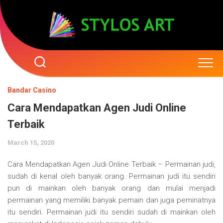
Skip
to
content
Bandar Casino
Cara Mendapatkan Agen Judi Online
Terbaik
March 15, 2020
Cara Mendapatkan Agen Judi Online Terbaik – Permainan judi,
sudah di kenal oleh banyak orang. Permainan judi itu sendiri
pun di mainkan oleh banyak orang dan mulai menjadi
permainan yang memiliki banyak pemain dan juga peminatnya
itu sendiri. Permainan judi itu sendiri sudah di mainkan oleh