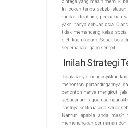
olhraga yang masih memiliki b
Ini bukan tanpa sebab, alasan 
mudah dipahaim, permainan y
yakni hanya sebuah bola. Olahr
tidak memandang kelas social,
oleh kaum adam. Sepak bola di
sederhana di gang sempit.
Inilah Strategi
Tidak hanya mengasyikkan karen
menonton pertandingannya saj
penonton hanya mengikuti jala
sebagai tim jagoan sampai akhi
hasilnya ketika ia bisa keluar se
Namun apabila anda masih 
memenangkan permainan dan ke