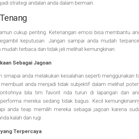
njadi strategi andalan anda dalam bermain.
 Tenang
 namun cukup penting. Ketenangan emosi bisa membantu an
egambil keputusan. Jangan sampai anda mudah terpanci
mudah terbaca dan tidak jeli melihat kemungkinan.
kaan Sebagai Jagoan
ngan smapai anda melakukan kesalahan seperti menggunakan t
sa membuat anda menjadi tidak subjektif dalam melihat poten
ntohnya bila tim favorit nda turun di lapangan dan an
 performa mereka sedang tidak bagus. Kecil kemungkinann
api anda teap memilih mereka sebagai jagoan karena sud
nda kalah dan rugi.
a yang Terpercaya