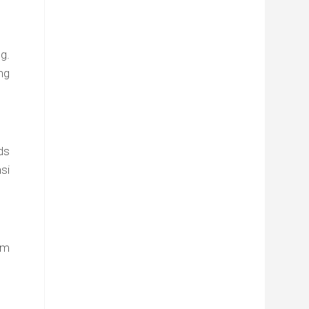
g.
ng
ds
si
im