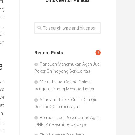
Untuk Bettor Pemula
i.
ng
na
 ,
an
an
Recent Posts
e
Panduan Menemukan Agen Judi
Poker Online yang Berkualitas
un
Memilih Judi Casino Online
ya
Dengan Peluang Menang Tinggi
ya
Situs Judi Poker Online Qiu Qiu
at
DominoQQ Terpercaya
a.
Bermain Judi Poker Online Agen
in
IDNPLAY Resmi Terpercaya
an