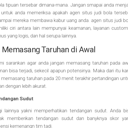
bola tipuan tersebar dimana-mana. Jangan smapai anda menja
 untuk anda memeriksa apakah agen situs judi bola terseb
 sampai mereka membawa kabur uang anda. agen situs judi bo
liki ciri antara lain mempunyai keamanan, layanan custom
s yang logis, dan hal serupa lainnya.
 Memasang Taruhan di Awal
 kami sarankan agar anda jangan memasang taruhan pada aw
n bisa terjadi, sekecil apapun potensinya. Maka dari itu ka
memasang taruhan pada 20 menit terakhir pertandingan unt
 dengan lebih akurat.
endangan Sudut
tegi lainnya yakni memperhatikan tendangan sudut. Anda bi
ak memberikan tendangan sudut dan banyknya skor ya
tensi kemenangn tim tadi.