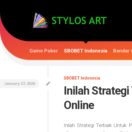
Skip
to
content
Game Poker
SBOBET Indonesia
Bandar 
SBOBET Indonesia
January 27, 2020
Inilah Strateg
Online
Inilah Strategi Terbaik Untuk